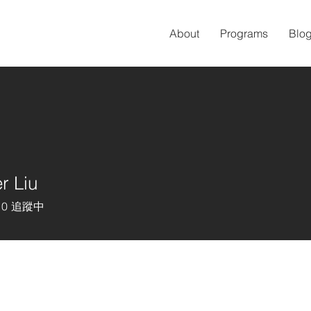
About
Programs
Blo
r Liu
0
追蹤中