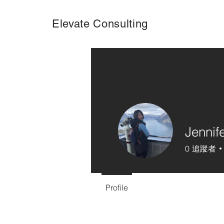
Elevate Consulting
Jennife
0
追蹤者
Profile