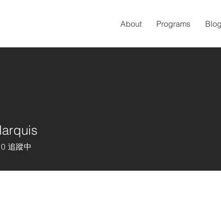
About
Programs
Blo
arquis
0
追蹤中