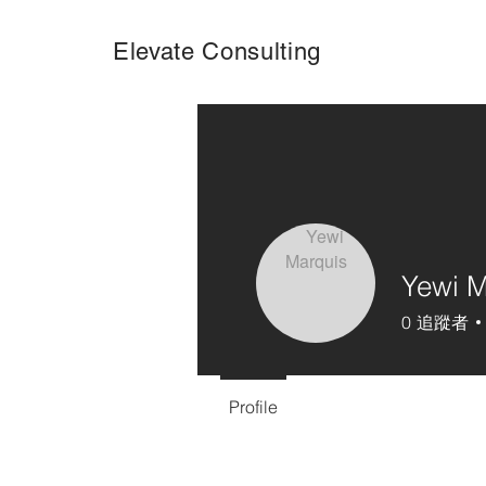
Elevate Consulting
Yewi M
0
追蹤者
Profile