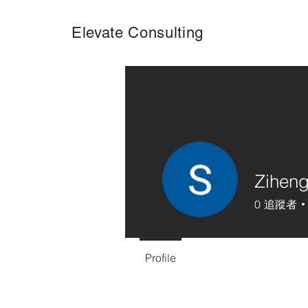
Elevate Consulting
Zihen
0
追蹤者
Profile