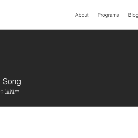
About
Programs
Blo
g Song
0
追蹤中